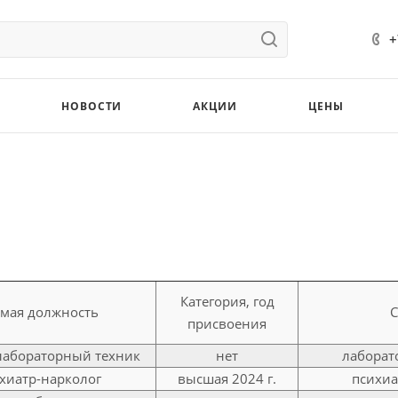
+
НОВОСТИ
АКЦИИ
ЦЕНЫ
Категория, год
мая должность
С
присвоения
лабораторный техник
нет
лаборато
хиатр-нарколог
высшая 2024 г.
психиа