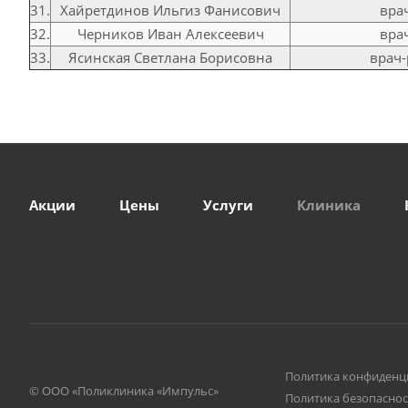
31.
Хайретдинов Ильгиз Фанисович
вра
32.
Черников Иван Алексеевич
вра
33.
Ясинская Светлана Борисовна
врач-
Акции
Цены
Услуги
Клиника
Политика конфиденц
© ООО «Поликлиника «Импульс»
Политика безопаснос