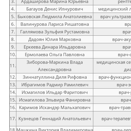
3.
Ардаширова Марина Юрьевна
рентг
4.
Багауов Денис Илнурович
медицинский 
5.
Быковская Людмила Анатолиевна
врач ультраз
6.
Валинурова Лариса Ришатовна
вр
7.
Галлямова Зульфия Рустамовна
вра
8.
Дадоян Юлия Марковна
врач-ак
9.
Еркеева Динара Ильдаровна
вра
10.
Ермолаева Ольга Павловна
врач-
Зиборова-Маркина Влада
медицинская с
11.
Александровна
ди
12.
Зиннатуллина Диля Рифовна
врач-функцио
13.
Ибрагимов Радмир Рамилевич
врач-
14.
Исмагилов Ильдар Фаритович
врач-
15.
Исмагилова Эльвира Фанировна
врач
16.
Каримов Искандэр Мальхапович
врач-трав
17.
Кузнецов Геннадий Анатольевич
врач-терапев
18.
Машкина Виктория Владимировна
врач-де