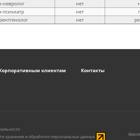
ч-невролог
нет
ч-психиатр
нет
рентгенолог
нет
ре
Корпоративным клиентам
Контакты
иальности
Верси
ти хранения и обработки персональных данных