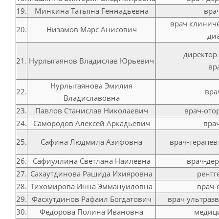
19.
Минкина Татьяна Геннадьевна
вра
врач клинич
20.
Низамов Марс Анисович
ди
директор 
21.
Нурлыгаянов Владислав Юрьевич
вр
Нурлыгаянова Эмилия
22.
вра
Владиславовна
23.
Павлов Станислав Николаевич
врач-ото
24.
Самородов Алексей Аркадьевич
вра
25.
Сафина Людмила Азифовна
врач-терапев
26.
Сафиуллина Светлана Наилевна
врач-де
27.
Сахаутдинова Рашида Ихияровна
рентг
28.
Тихомирова Инна Эммануиловна
врач-
29.
Фасхутдинов Рафаил Богдатович
врач ультраз
30.
Фёдорова Полина Ивановна
медици