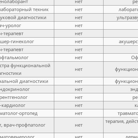
енолаборант
нет
ре
лабораторный техник
нет
лаборато
вуковой диагностики
нет
ультразв
ач-уролог
нет
ч-терапевт
нет
ушер-гинеколог
нет
акушерс
ч-терапевт
нет
офтальмолог
нет
Оф
естра функциональной
нет
функциона
агностики
нальной диагностики
нет
функциона
эндокринолог
нет
энд
рентгенолог
нет
ре
-кардиолог
нет
к
матолог-ортопед
нет
травмато
терапия, дейс
т, врач-профпатолог
нет
рматовенеролог
нет
дерма