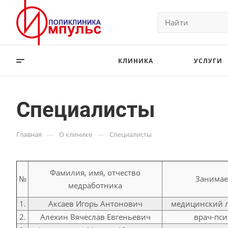
КЛИНИКА
УСЛУГИ
Специалисты
—
—
Главная
О клинике
Специалисты
Фамилия, имя, отчество
№
Занимае
медработника
1.
Аксаев Игорь Антонович
медицинский 
2.
Алехин Вячеслав Евгеньевич
врач-пси