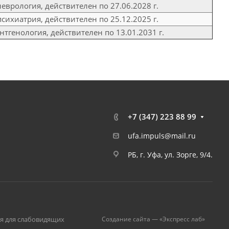
неврология, действителен по 27.06.2028 г.
психиатрия, действителен по 25.12.2025 г.
нтгенология, действителен по 13.01.2031 г.
+7 (347) 223 88 99
ufa.impuls@mail.ru
РБ, г. Уфа, ул. Зорге, 9/4.
я для слабовидящих
Создание сайта — «Экспресс лаб»