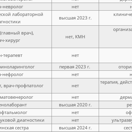
ч-невролог
нет
еской лабораторной
клиниче
высшая 2023 г.
агностики
организ
(главный врач),
нет, КМН
ач-хирург
ч-терапевт
нет
риноларинголог
первая 2023 г.
отори
ч-нефролог
нет
н
терапия, дейс
т, врач-профпатолог
нет
рматовенеролог
нет
дерма
енолаборант
высшая 2020 г.
ре
офтальмолог
нет
оф
вуковой диагностики
нет
ультразв
нская сестра
высшая 2024 г.
сес