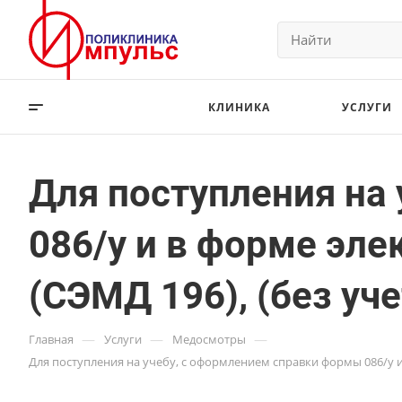
КЛИНИКА
УСЛУГИ
Для поступления на
086/у и в форме эл
(СЭМД 196), (без уч
—
—
—
Главная
Услуги
Медосмотры
Для поступления на учебу, с оформлением справки формы 086/у 