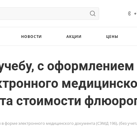
+
НОВОСТИ
АКЦИИ
ЦЕНЫ
 учебу, с оформление
ектронного медицинск
ета стоимости флюоро
и в форме электронного медицинского документа (СЭМД 196), (без уче