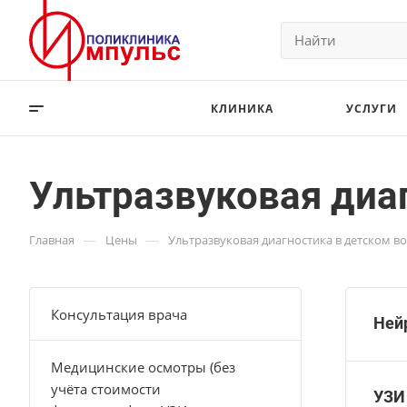
КЛИНИКА
УСЛУГИ
Ультразвуковая диаг
—
—
Главная
Цены
Ультразвуковая диагностика в детском во
Консультация врача
Нейр
Медицинские осмотры (без
учёта стоимости
УЗИ