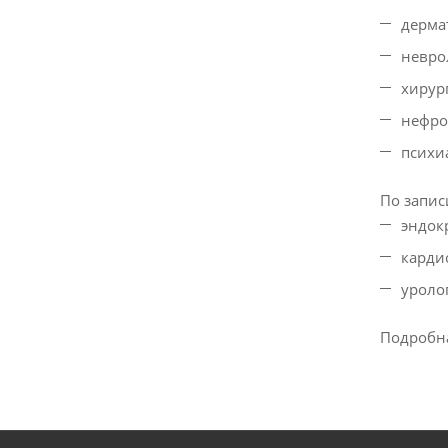
дерма
невро
хирург
нефро
психи
По запис
эндок
карди
уролог
Подробна