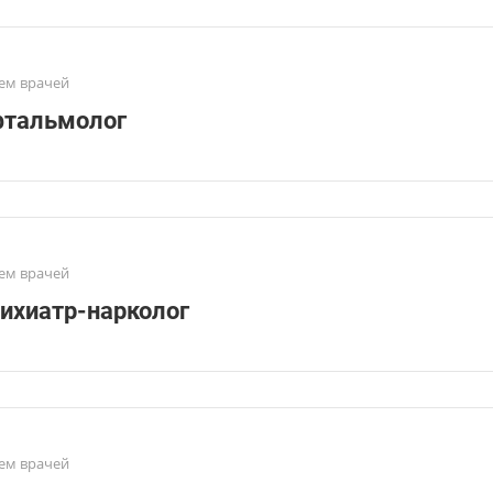
ем врачей
тальмолог
ем врачей
ихиатр-нарколог
ем врачей