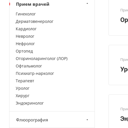
Прием врачей
При
Гинеколог
Ор
Дерматовенеролог
Кардиолог
Невролог
Нефролог
Ортопед
Оториноларинголог (ЛОР)
При
Офтальмолог
Ур
Психиатр-нарколог
Терапевт
Уролог
Хирург
Эндокринолог
При
Эн
Флюорография