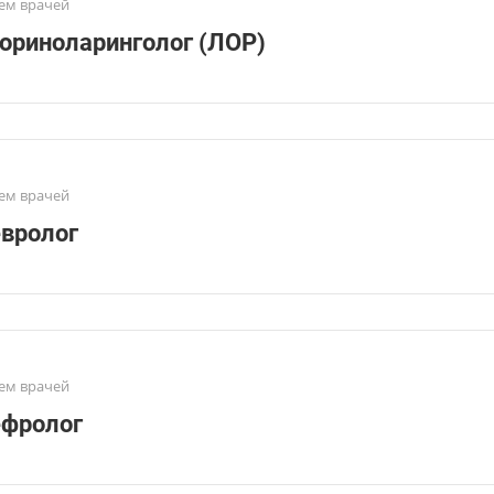
ем врачей
ориноларинголог (ЛОР)
ем врачей
вролог
ем врачей
фролог