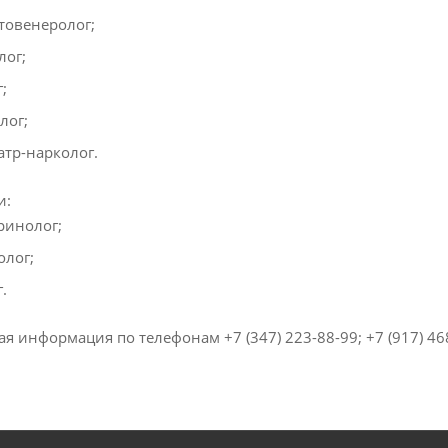
товенеролог;
лог;
;
лог;
атр-нарколог.
и:
ринолог;
олог;
.
я информация по телефонам +7 (347) 223-88-99; +7 (917) 468-