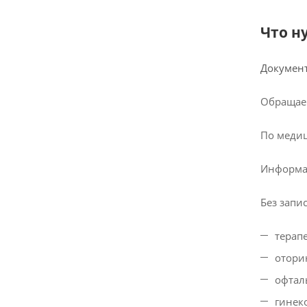
Что н
Документ
Обращаем
По медиц
Информац
Без запис
терапе
отори
офтал
гинек