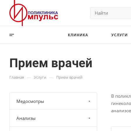
КЛИНИКА
УСЛУГИ
Прием врачей
—
—
Главная
Услуги
Прием врачей
В поликл
Медосмотры
гинеколо
анализов
Анализы