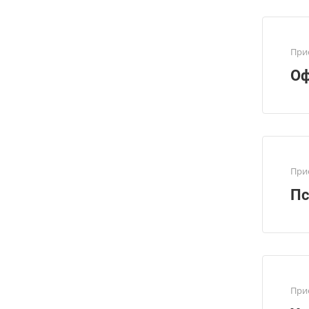
При
Оф
При
Пс
При