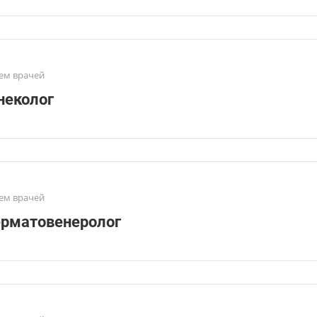
ем врачей
неколог
ем врачей
рматовенеролог