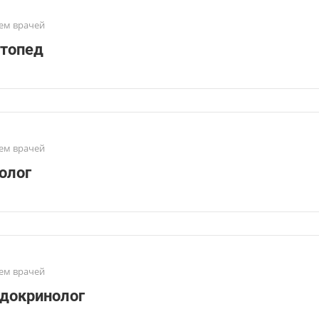
ем врачей
топед
ем врачей
олог
ем врачей
докринолог