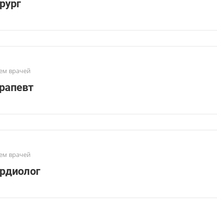
рург
ем врачей
рапевт
ем врачей
рдиолог