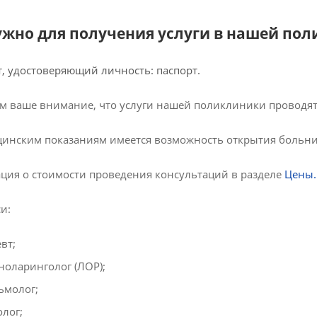
ужно для получения услуги в нашей по
, удостоверяющий личность: паспорт.
 ваше внимание, что услуги нашей поликлиники проводятс
инским показаниям имеется возможность открытия больни
ия о стоимости проведения консультаций в разделе
Цены
.
и:
вт;
ноларинголог (ЛОР);
ьмолог;
олог;