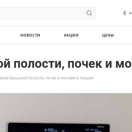
+
НОВОСТИ
АКЦИИ
ЦЕНЫ
й полости, почек и м
анов брюшной полости, почек и мочевого пузыря