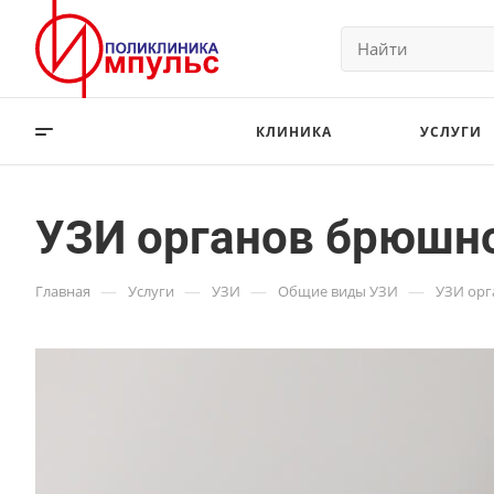
КЛИНИКА
УСЛУГИ
УЗИ органов брюшно
—
—
—
—
Главная
Услуги
УЗИ
Общие виды УЗИ
УЗИ орг