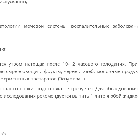
испускании,
тологии мочевой системы, воспалительные заболевани
ию:
тся утром натощак после 10-12 часового голодания. П
ая сырые овощи и фрукты, черный хлеб, молочные продукт
ли ферментных препаратов (Эспумизан).
 только почки, подготовка не требуется. Для обследовани
 до исследования рекомендуется выпить 1 литр любой жидко
55.