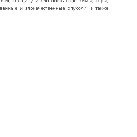
очек, толщину и плотность паренхимы, коры,
твенные и злокачественные опухоли, а также