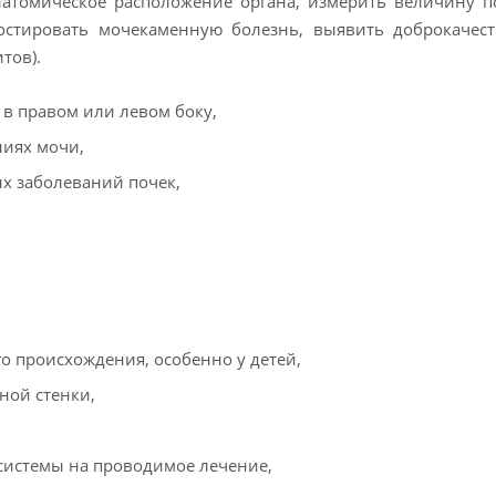
натомическое расположение органа, измерить величину п
остировать мочекаменную болезнь, выявить доброкачес
итов).
 в правом или левом боку,
ниях мочи,
х заболеваний почек,
 происхождения, особенно у детей,
ной стенки,
системы на проводимое лечение,